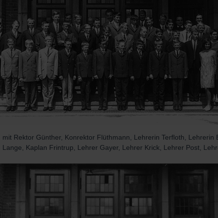
mit Rektor Günther, Konrektor Flüthmann, Lehrerin Terfloth, Lehrerin 
 Lange, Kaplan Frintrup, Lehrer Gayer, Lehrer Krick, Lehrer Post, Le