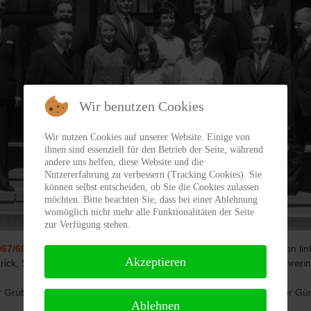
Wir benutzen Cookies
Wir nutzen Cookies auf unserer Website. Einige von
ihnen sind essenziell für den Betrieb der Seite, während
andere uns helfen, diese Website und die
Nutzererfahrung zu verbessern (Tracking Cookies). Sie
können selbst entscheiden, ob Sie die Cookies zulassen
möchten. Bitte beachten Sie, dass bei einer Ablehnung
womöglich nicht mehr alle Funktionalitäten der Seite
zur Verfügung stehen.
67/68:
Das Lehrerkollegium am Ende des Schuljahres 1967/68 von lin
Akzeptieren
ick, Schulpflegschaftsvorsitzender Steinsträter, Lehrer Kamp, Lehrerin
Lehrer Gayer
 Grube, Lehrerin Terfloth, Lehrerin Lange, Lehrerin Blanke, Rektor Gü
Ablehnen