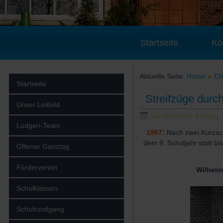
Startseite
Ko
Aktuelle Seite:
Home
Ch
Startseite
Streifzüge durc
Unser Leitbild
Veröffentlicht: Freitag
Ludgeri-Team
1967:
Nach zwei Kurzsch
dem 9. Schuljahr statt bi
Offener Ganztag
Förderverein
Wilhel
Schulklassen
Schulrundgang