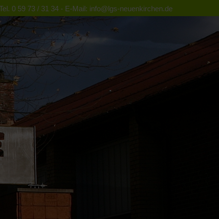
el. 0 59 73 / 31 34 - E-Mail: info@lgs-neuenkirchen.de