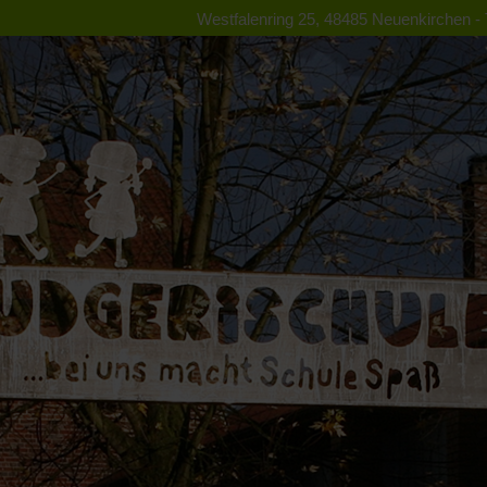
Westfalenring 25, 48485 Neuenkirchen - T