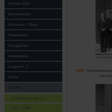
Termine 2026
Elternvertreter
Formulare f. Eltern
Praktikanten
Fotogalerien
Videogalerie
Ludgeri A - Z
1967:
Schulentlassung 
Lehrerin
Archiv
Chronik
Schulgeschichte von...
1951 - 1965