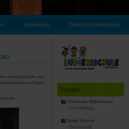
en
Impressum
Datenschutzerklärung
1980
e: 17427
en erstmalig Kinder aus
uljahreswechsel um Ostern,
Kontakt
rischule.
Christoph Waltermann
(Schulleitung)
Heike Zasche
(Sekretariat)