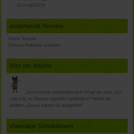
0170 4873578
anstehende Termine
Keine Termine
Ganzen Kalender ansehen
Witz der Woche
Zwei Kerzen unterhalten sich. Fragt die eine: „Du,
sag mal, ist Wasser eigentlich gefährlich?“ Meint die
andere: „Davon kannst du ausgehen!“
ehemalige Schulklassen