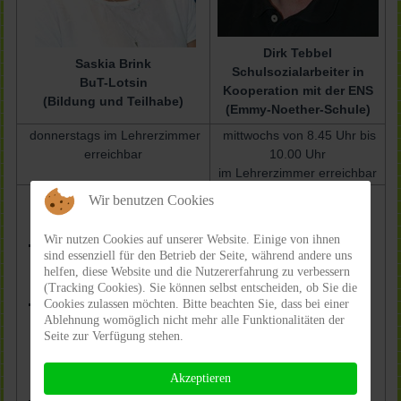
Dirk Tebbel
Saskia Brink
Schulsozialarbeiter in
BuT-Lotsin
Kooperation mit der ENS
(Bildung und Teilhabe)
(Emmy-Noether-Schule)
donnerstags im Lehrerzimmer
mittwochs von 8.45 Uhr bis
erreichbar
10.00 Uhr
im Lehrerzimmer erreichbar
Wir benutzen Cookies
Aufgabenbereiche:
Aufgabenbereiche:
Beratung von
Wir nutzen Cookies auf unserer Website. Einige von ihnen
Beratung / Unterstützung für
sind essenziell für den Betrieb der Seite, während andere uns
Lehrkräften, Eltern und
Eltern und
helfen, diese Website und die Nutzererfahrung zu verbessern
Schülern
Kindern (Nutzung BuT)
(Tracking Cookies). Sie können selbst entscheiden, ob Sie die
Unterrichtsbegleitende
Cookies zulassen möchten. Bitte beachten Sie, dass bei einer
Begleitung / Unterstützung
Unterstützung
Ablehnung womöglich nicht mehr alle Funktionalitäten der
von Eltern bei
Seite zur Verfügung stehen.
Unterstützung von
Behördengängen (in
Flüchtlingskindern bei
Kooperation mit dem
der Integration (Schule,
Akzeptieren
Jobcenter)
Gesellschaft)