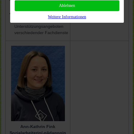
Zusammenarbeit mit
Einzelfallhilfe
Ablehnen
Lehrkräften
Vernetzungsarbeit
Vermittlung von Beratungs-
Weitere Informationen
und
Unterstützungsangeboten
verschiedender Fachdienste
Ann-Kathrin Fink
Sozialarbeiterin/-pädagogin