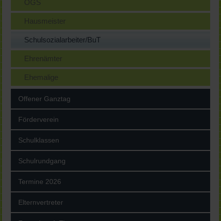
OGS
Hausmeister
Schulsozialarbeiter/BuT
Ehrenämter
Ehemalige
Offener Ganztag
Förderverein
Schulklassen
Schulrundgang
Termine 2026
Elternvertreter