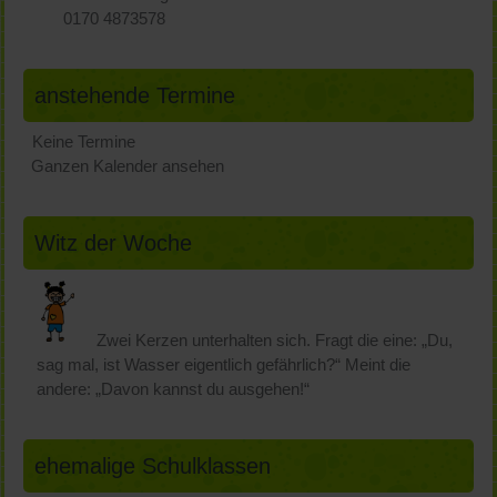
0170 4873578
anstehende Termine
Keine Termine
Ganzen Kalender ansehen
Witz der Woche
Zwei Kerzen unterhalten sich. Fragt die eine: „Du,
sag mal, ist Wasser eigentlich gefährlich?“ Meint die
andere: „Davon kannst du ausgehen!“
ehemalige Schulklassen