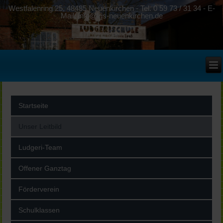
Westfalenring 25, 48485 Neuenkirchen - Tel. 0 59 73 / 31 34 - E-
Mail: info@lgs-neuenkirchen.de
Startseite
Unser Leitbild
Ludgeri-Team
Offener Ganztag
Förderverein
Schulklassen