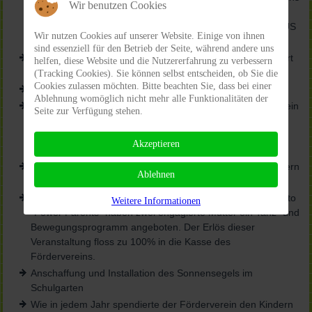
Wir benutzen Cookies
Leben gerufen. Der Förderverein hat die Kosten für 20
Fußbälle sowie einen Satz Leibchen übernommen. Der SUS
Wir nutzen Cookies auf unserer Website. Einige von ihnen
hat sich mit einer Spende von 300€ beteiligt.
sind essenziell für den Betrieb der Seite, während andere uns
Durch das Projet Heimatpower der Kreissparkasse Steinfurt
helfen, diese Website und die Nutzererfahrung zu verbessern
erhielt der Verein einen Geldregen in Höhe von 1.250,00€.
(Tracking Cookies). Sie können selbst entscheiden, ob Sie die
Cookies zulassen möchten. Bitte beachten Sie, dass bei einer
Organisation des Einschulungscafés
Ablehnung womöglich nicht mehr alle Funktionalitäten der
Durch eine weitere Spende der Targo Bank erhielt der Verein
Seite zur Verfügung stehen.
50 zusätzliche Tassen, um bei der Einschulungsfeier
weiterhin auf eine nachhaltige Ausgabe der Getränke zu
Akzeptieren
achten.
Schulfest-Organisation mit einem Planungsteam aus Lehrern
Ablehnen
und Eltern
Organisation eines Fitnessevent für Eltern. Unter dem Motto
Weitere Informationen
"Power Parents" haben zwei engagierte Mütter ein Tanz- und
Bewegungsprogramm angeboten. Der Erlös dieser
Veranstaltung floss zu 100% in die Kasse des
Fördervereins.
Anschaffung und Installation des Sonnensegels im
Schulgarten
Wie in jedem Jahr spendierte der Förderverein den Kindern