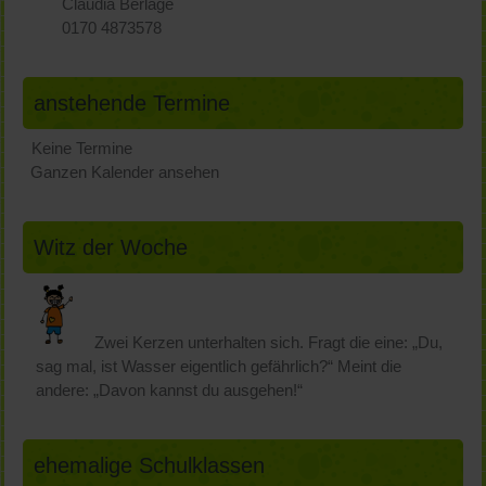
Claudia Berlage
0170 4873578
anstehende Termine
Keine Termine
Ganzen Kalender ansehen
Witz der Woche
Zwei Kerzen unterhalten sich. Fragt die eine: „Du,
sag mal, ist Wasser eigentlich gefährlich?“ Meint die
andere: „Davon kannst du ausgehen!“
ehemalige Schulklassen