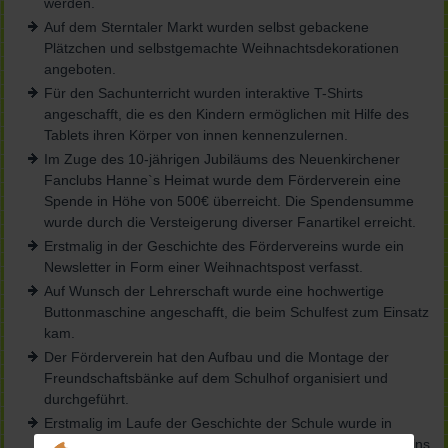
werden.
Auf dem Sterntaler Markt wurden selbst gebackene
Plätzchen und selbstgemachte Weihnachtsdekorationen
angeboten.
Für den Sachunterricht wurden interaktive T-Shirts
angeschafft, die es den Kindern ermöglichen mit Hilfe des
Tablets ihren Körper von innen kennenzulernen.
Im Zuge des 10-jährigen Jubiläums des Neuenkirchener
Fanclubs Hanne`s Heimat wurde dem Förderverein eine
Spende in Höhe von 500€ überreicht. Die Spendensumme
wurde durch die Versteigerung diverser Fanartikel erreicht.
Erstmalig in der Geschichte des Fördervereins wurde ein
Newsletter in Form einer Weihnachtspost verfasst.
Auf Wunsch der Lehrerschaft wurde eine hochwertige
Buttonmaschine angeschafft, die beim Schulfest zum Einsatz
kam.
Der Förderverein hat den Aufbau und die Montage der
Freundschaftsbänke auf dem Schulhof organisiert und
durchgeführt.
Erstmalig im Laufe der Geschichte der Schule wurde in
Kooperation mit dem SUS Neuenkirchen eine Fußball-AG ins