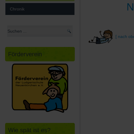
N
Chronik
[ nach ob
Förderverein
Wie spät ist es?