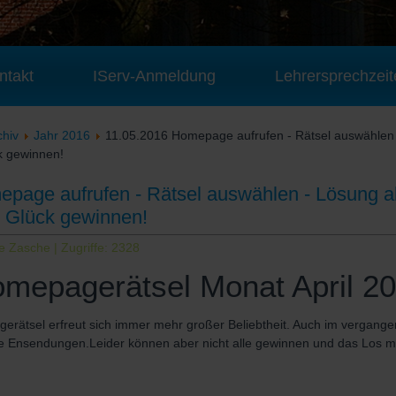
ntakt
IServ-Anmeldung
Lehrersprechzeit
chiv
Jahr 2016
11.05.2016 Homepage aufrufen - Rätsel auswählen 
k gewinnen!
page aufrufen - Rätsel auswählen - Lösung a
n Glück gewinnen!
ke Zasche
| Zugriffe: 2328
mepagerätsel Monat April 2
rätsel erfreut sich immer mehr großer Beliebtheit. Auch im vergange
ele Ensendungen.Leider können aber nicht alle gewinnen und das Los 