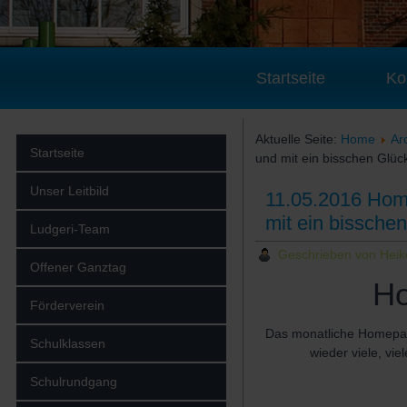
Startseite
Ko
Aktuelle Seite:
Home
Ar
Startseite
und mit ein bisschen Glüc
Unser Leitbild
11.05.2016 Home
mit ein bissche
Ludgeri-Team
Geschrieben von Hei
Offener Ganztag
Ho
Förderverein
Das monatliche Homepage
Schulklassen
wieder viele, vi
Schulrundgang