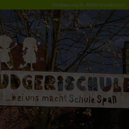
Westfalenring 25, 48485 Neuenkirchen - T