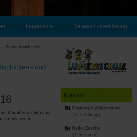
en
Impressum
Datenschutzerklärung
- Lösung abschicken -
bschicken - und
Kontakt
016
Christoph Waltermann
nen Monat erreichten uns
(Schulleitung)
muss entscheiden.
Heike Zasche
(Sekretariat)