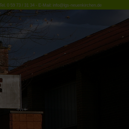
el. 0 59 73 / 31 34 - E-Mail: info@lgs-neuenkirchen.de