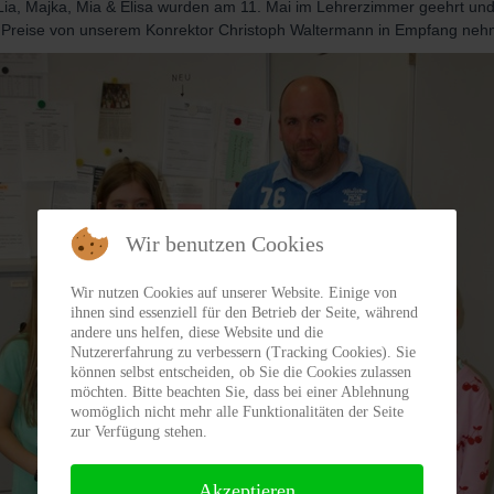
Lia, Majka, Mia & Elisa wurden am 11. Mai im Lehrerzimmer geehrt und
e Preise von unserem Konrektor Christoph Waltermann in Empfang neh
Wir benutzen Cookies
Wir nutzen Cookies auf unserer Website. Einige von
ihnen sind essenziell für den Betrieb der Seite, während
andere uns helfen, diese Website und die
Nutzererfahrung zu verbessern (Tracking Cookies). Sie
können selbst entscheiden, ob Sie die Cookies zulassen
möchten. Bitte beachten Sie, dass bei einer Ablehnung
womöglich nicht mehr alle Funktionalitäten der Seite
zur Verfügung stehen.
Akzeptieren