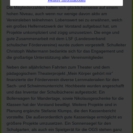
Weitere Informationen
Die Mitgliederzahlen halten sich glücklicherweise auf einem
hohen Niveau, auch wenn nur wenige davon aktiv am
Vereinsleben teilnehmen. Lobenswert sei zu erwähnen, welch
ein großes Helfernetzwerk der Vorstand aufgebaut hat, um
Projekte unkompliziert und zügig umzusetzen. Die enge und
gute Zusammenarbeit mit dem LSF (Landesverband
schulischer Fördervereine) wurde zudem vorgestellt. Schulleiter
Christoph Waltermann bedankte sich für das Engagement und
die großartige Unterstützung aller Vereinsmitglieder.
Neben den alljährlichen Fahrten zum Theater und dem
pädagogischem Theaterprojekt „Mein Körper gehört mir“
finanzierte der Förderverein diverse Lernmaterialien für den
Sach- und Schwimmunterricht. Hochbeete wurden angeschafft
und das Inventar der Schulbücherei aufgestockt. Ein
Bollerwagen für Wandertage, sowie Nikolausgeschenke für die
Klassen hat der Vorstand bewilligt. Weitere Projekte sind in
Planung ergänzte Stefanie Klumps, die den Kassenbericht
vorstellte. Die außerordentlich gute Kassenlage ermöglicht es
größere Projekte umzusetzen. Ein Sonnensegel für den
Schulgarten, als auch ein Spielgerät für die OGS stehen ganz