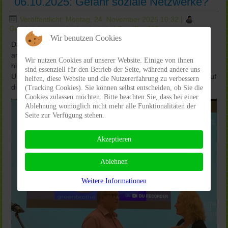
06.10.2025: Gefahr soziale Netzwerke?
Veröffentlicht: Montag, 24. November 2025 10:32
|
Geschrieben von Ludgerischule
| Zugriffe: 417
Wir benutzen Cookies
Darf mein Kind sich bei „Whatsapp, Snapchat, TicToc & Co“
anmelden? Welche Gefahren oder auch Chancen stecken
Wir nutzen Cookies auf unserer Website. Einige von ihnen
hinter diesen sozialen Netzwerken?
sind essenziell für den Betrieb der Seite, während andere uns
Und wie sollten die Einstellungen sein, damit ich mich sicher auf
helfen, diese Website und die Nutzererfahrung zu verbessern
diesen Seiten bewege?
(Tracking Cookies). Sie können selbst entscheiden, ob Sie die
Cookies zulassen möchten. Bitte beachten Sie, dass bei einer
Ablehnung womöglich nicht mehr alle Funktionalitäten der
Seite zur Verfügung stehen.
Akzeptieren
Ablehnen
Weitere Informationen