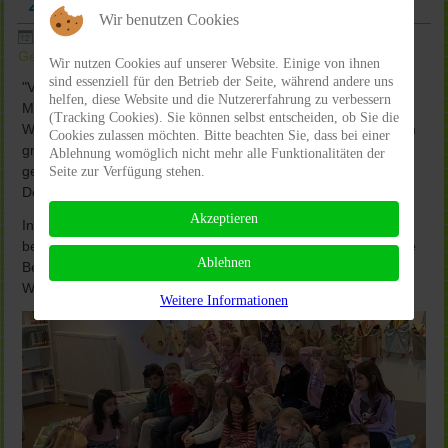
21.11.2025: Lesen, Zuhören, Lachen
Wir benutzen Cookies
Veröffentlicht: Montag, 24. November 2025 10:48
|
Geschrieben von Ludgerischule
| Zugriffe: 452
Wir nutzen Cookies auf unserer Website. Einige von ihnen
sind essenziell für den Betrieb der Seite, während andere uns
"Vorlesen spricht deine Sprache" - so lautete das diesjährige
helfen, diese Website und die Nutzererfahrung zu verbessern
Motto des Bundesweiten Vorlesetages in der vergangenen
(Tracking Cookies). Sie können selbst entscheiden, ob Sie die
Woche. Die Ludgerischule nimmt seit vielen Jahren an diesem
Cookies zulassen möchten. Bitte beachten Sie, dass bei einer
größten Vorlesefestes Deutschlands teil, das seit 2004 auf
Ablehnung womöglich nicht mehr alle Funktionalitäten der
gemeinsame Initiative von DIE ZEIT, Stiftung Lesen und der
Seite zur Verfügung stehen.
Deutsche Bahn Stiftung initiiert wird.
Akzeptieren
In allen Klassen fanden vielfältige Vorleseaktionen statt. So
besuchten alle 2. Klassen die Pfarrbücherei St. Anna, wo Anne
Ablehnen
Bellinvia den Kindern aus „Pippilothek“ und „Die große
Wörterfabrik“ vorlas und die Bücherei erkundet werden durfte.
Weitere Informationen