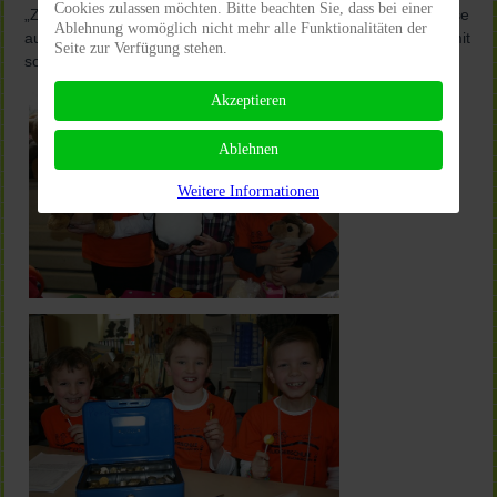
Cookies zulassen möchten. Bitte beachten Sie, dass bei einer
„Zweite Kasse bitte, Herr Dreyer, wir müssen eine zweite Kasse
Ablehnung womöglich nicht mehr alle Funktionalitäten der
aufmachen", rief die Klassenlehrerin durch den Raum, denn mit
Seite zur Verfügung stehen.
solch einem Ansturm hatte sie nicht gerechnet.
Akzeptieren
Ablehnen
Weitere Informationen