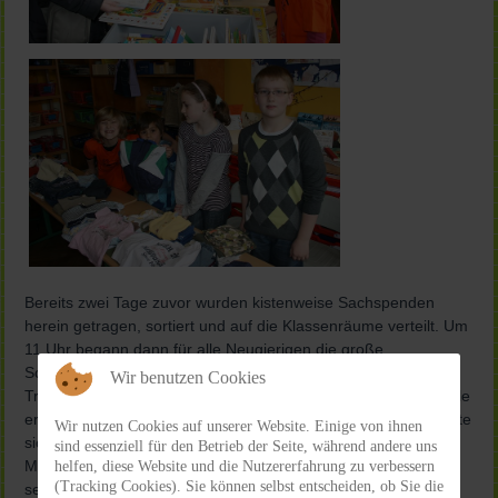
Bereits zwei Tage zuvor wurden kistenweise Sachspenden
herein getragen, sortiert und auf die Klassenräume verteilt. Um
11 Uhr begann dann für alle Neugierigen die große
Schatzsuche. Unter dem Motto: „Wir sammeln für den
Wir benutzen Cookies
Trommelzauber" fand am vergangenen Samstag an der Schule
erstmals ein Flohmarkt statt. Auf den Fluren der Schule breitete
Wir nutzen Cookies auf unserer Website. Einige von ihnen
sich schnell Trödelatmosphäre aus, und die Jungen und
sind essenziell für den Betrieb der Seite, während andere uns
Mädchen erwiesen sich als wahre Verkaufsexperten. Da kam
helfen, diese Website und die Nutzererfahrung zu verbessern
(Tracking Cookies). Sie können selbst entscheiden, ob Sie die
selbst die Organisatorin Sandra Lehmkuhl ins Schwitzen.