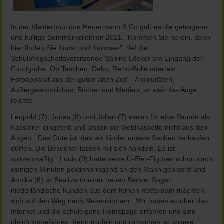
In der Kleiderboutique Heuermann & Co gab es die getragene
und kultige Sommerkollektion 2011. „Kommen Sie herein, denn
hier finden Sie Kunst und Kurioses", rief die
Schulpflegschaftsvorsitzende Sabine Löcker am Eingang der
Fundgrube. Ob Taschen, Deko, Retro-Brille oder ein
Fotoapparat aus der guten alten Zeit – Antiquitäten,
Außergewöhnliches, Bücher und Medien, so weit das Auge
reichte.
Leopold (7), Jonas (8) und Julian (7) waren für eine Stunde als
Kassierer eingeteilt und lassen die Geldkassette nicht aus den
Augen. „Das Gute ist, das wir Kinder unsere Sachen verkaufen
dürfen. Die Besucher lassen mit sich handeln. Es ist
spitzenmäßig." Louis (9) hatte seine Ü-Eier-Figuren schon nach
wenigen Minuten gewinnbringend an den Mann gebracht und
Annika (6) ist Besitzerin einer neuen Barbie. Sogar
niederländische Kunden aus dem fernen Rotterdam machten
sich auf den Weg nach Neuenkirchen. „Wir haben es über das
Internet und die schuleigene Homepage erfahren und sind
gleich losgefahren, denn trödeln und ramschen ist unsere