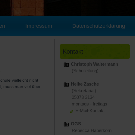
en
Impressum
Datenschutzerklärung
Kontakt
Christoph Waltermann
1
(Schulleitung)
ule vielleicht nicht
Heike Zasche
pt, muss man viel üben.
(Sekretariat)
05973 3134
montags - freitags
E-Mail-Kontakt
OGS
Rebecca Haberkorn