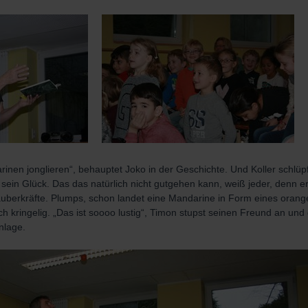
inen jonglieren“, behauptet Joko in der Geschichte. Und Koller schlüpf
ein Glück. Das das natürlich nicht gutgehen kann, weiß jeder, denn er
auberkräfte. Plumps, schon landet eine Mandarine in Form eines oran
ch kringelig. „Das ist soooo lustig“, Timon stupst seinen Freund an un
nlage.