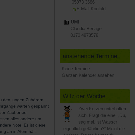
05973 3686
E-Mail-Kontakt
ÜMI
Claudia Berlage
0170 4873578
anstehende Termine
Keine Termine
Ganzen Kalender ansehen
Witz der Woche
zu den jungen Zuhörern.
ahrgänge warten gespannt
Zwei Kerzen unterhalten
 der Zauberfee
sich. Fragt die eine: „Du,
essen alles andere um
sag mal, ist Wasser
ndere Note. Es ist diese
eigentlich gefährlich?“ Meint die
ng an in Atem hält.