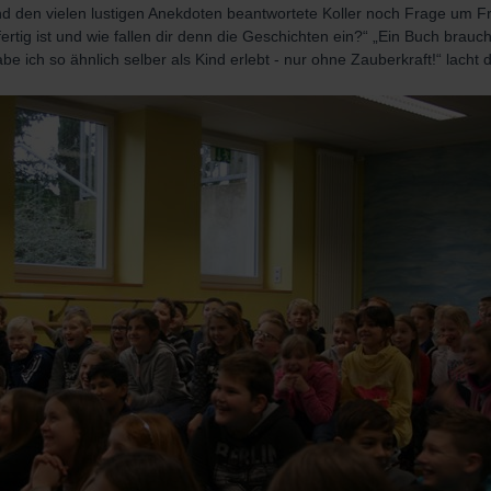
 den vielen lustigen Anekdoten beantwortete Koller noch Frage um Fr
fertig ist und wie fallen dir denn die Geschichten ein?“ „Ein Buch brauc
be ich so ähnlich selber als Kind erlebt - nur ohne Zauberkraft!“ lacht d