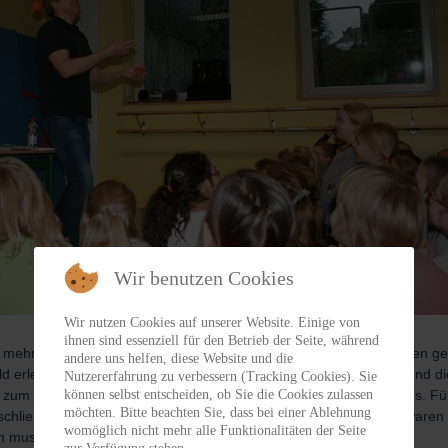
Wir benutzen Cookies
Wir nutzen Cookies auf unserer Website. Einige von
ihnen sind essenziell für den Betrieb der Seite, während
d mehr auf ruhig auf dem Boden, alle klatschen, jubeln und verfolgen 
andere uns helfen, diese Website und die
 erleben Joko (das ist übrigens die Abkürzung für Josef Koller) und di
Nutzererfahrung zu verbessern (Tracking Cookies). Sie
können selbst entscheiden, ob Sie die Cookies zulassen
 zum Schluss fordert er sogar den Oberzauberer zum Duell heraus. Für 
möchten. Bitte beachten Sie, dass bei einer Ablehnung
anschließend aus seinem Buch „Die Spezialisten“ vor und auch da waren
womöglich nicht mehr alle Funktionalitäten der Seite
muss ich haben - ich will ja wissen, wie die Geschichte endet.“