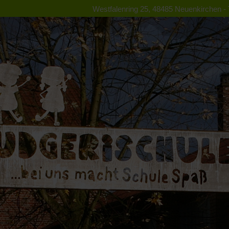
Westfalenring 25, 48485 Neuenkirchen - T