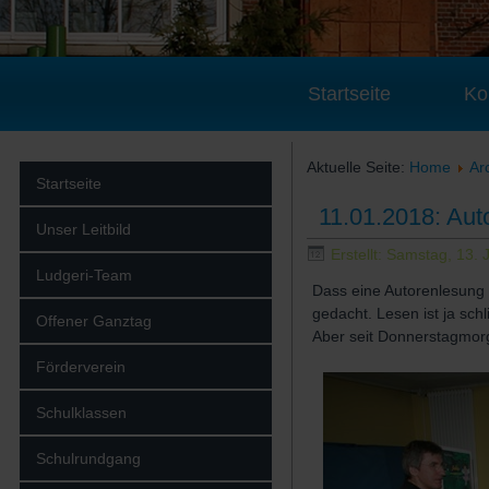
Startseite
Ko
Aktuelle Seite:
Home
Ar
Startseite
11.01.2018: Aut
Unser Leitbild
Erstellt: Samstag, 13.
Ludgeri-Team
Dass eine Autorenlesung s
gedacht. Lesen ist ja sch
Offener Ganztag
Aber seit Donnerstagmorg
Förderverein
Schulklassen
Schulrundgang