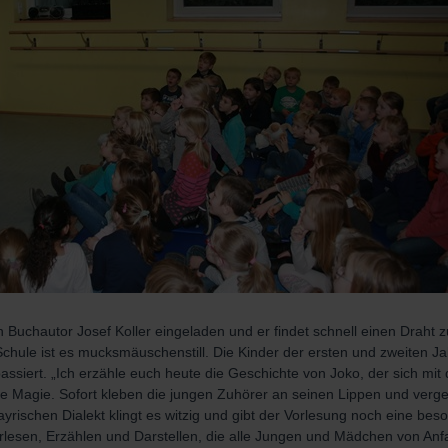
 Buchautor Josef Koller eingeladen und er findet schnell einen Draht 
hule ist es mucksmäuschenstill. Die Kinder der ersten und zweiten J
 passiert. „Ich erzähle euch heute die Geschichte von Joko, der sich mit
wie Magie. Sofort kleben die jungen Zuhörer an seinen Lippen und verg
yrischen Dialekt klingt es witzig und gibt der Vorlesung noch eine beso
lesen, Erzählen und Darstellen, die alle Jungen und Mädchen von Anfa