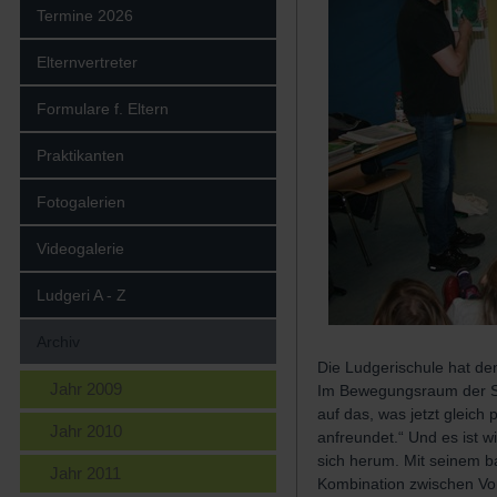
Termine 2026
Elternvertreter
Formulare f. Eltern
Praktikanten
Fotogalerien
Videogalerie
Ludgeri A - Z
Archiv
Die Ludgerischule hat den
Jahr 2009
Im Bewegungsraum der Sc
auf das, was jetzt gleich
Jahr 2010
anfreundet.“ Und es ist 
sich herum. Mit seinem ba
Jahr 2011
Kombination zwischen Vor