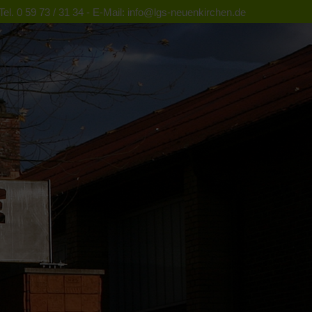
el. 0 59 73 / 31 34 - E-Mail: info@lgs-neuenkirchen.de