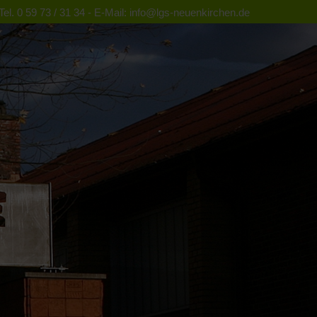
el. 0 59 73 / 31 34 - E-Mail: info@lgs-neuenkirchen.de