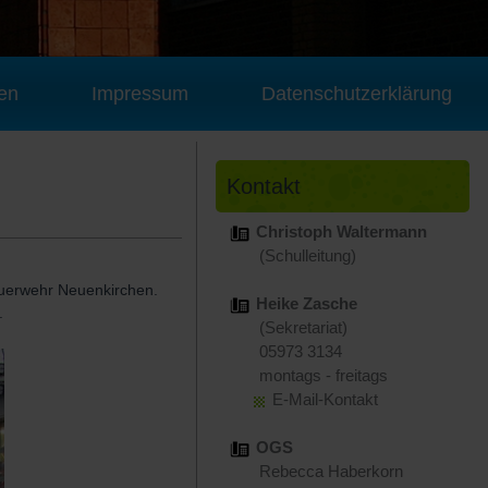
en
Impressum
Datenschutzerklärung
Kontakt
Christoph Waltermann
(Schulleitung)
euerwehr Neuenkirchen.
Heike Zasche
.
(Sekretariat)
05973 3134
montags - freitags
E-Mail-Kontakt
OGS
Rebecca Haberkorn