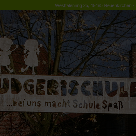
Westfalenring 25, 48485 Neuenkirchen - T