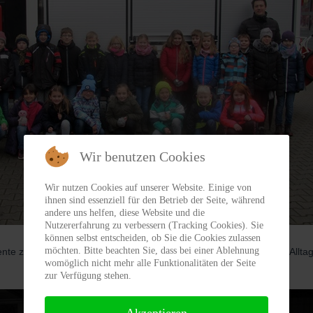
Wir benutzen Cookies
Wir nutzen Cookies auf unserer Website. Einige von
ihnen sind essenziell für den Betrieb der Seite, während
andere uns helfen, diese Website und die
Nutzererfahrung zu verbessern (Tracking Cookies). Sie
können selbst entscheiden, ob Sie die Cookies zulassen
möchten. Bitte beachten Sie, dass bei einer Ablehnung
te zeigten den Schülerinnen und Schülern, wie schnell auch ein Allta
womöglich nicht mehr alle Funktionalitäten der Seite
zur Verfügung stehen.
Akzeptieren