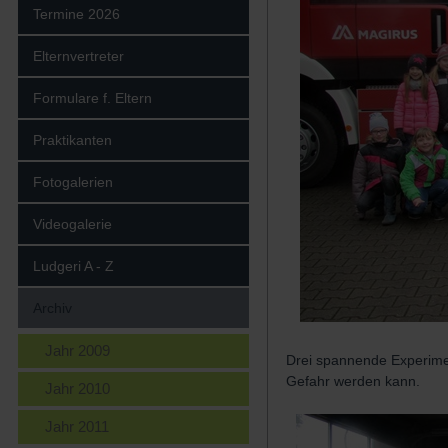
Termine 2026
Elternvertreter
Formulare f. Eltern
Praktikanten
Fotogalerien
Videogalerie
Ludgeri A - Z
Archiv
Jahr 2009
Drei spannende Experimen
Gefahr werden kann.
Jahr 2010
Jahr 2011