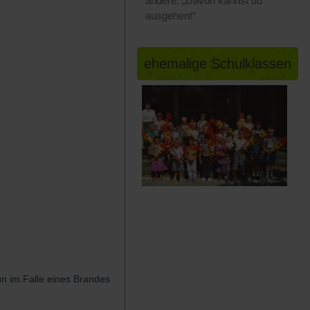
andere: „Davon kannst du
ausgehen!“
ehemalige Schulklassen
un im Falle eines Brandes